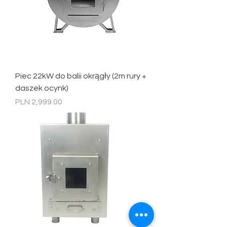
Piec 22kW do balii okrągły (2m rury +
daszek ocynk)
Price
PLN 2,999.00