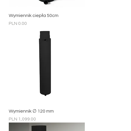
Wymiennik ciepła 50cm
Price
PLN 0.00
Wymiennik ∅ 120 mm
Price
PLN 1,099.00