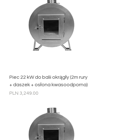
Piec 22 kW do balii okrągły (2m rury
+ daszek + osłona kwasoodporna)
Price
PLN 3,249.00