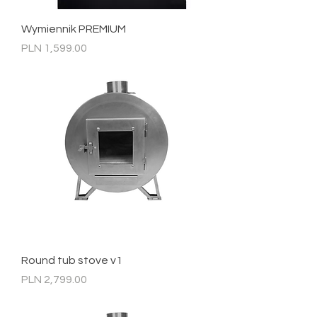
Wymiennik PREMIUM
Price
PLN 1,599.00
Round tub stove v1
Price
PLN 2,799.00