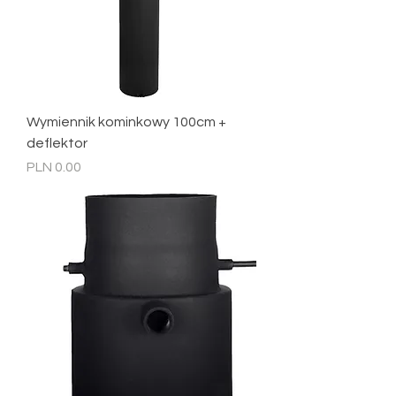
Wymiennik kominkowy 100cm +
deflektor
Price
PLN 0.00