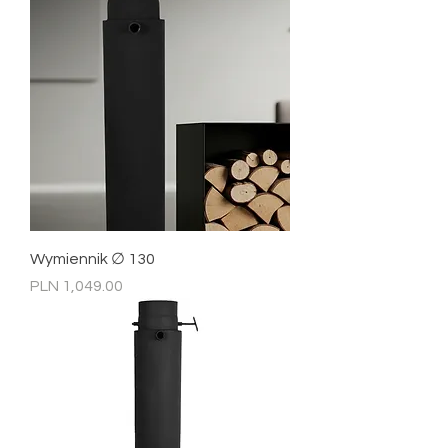
Wymiennik ∅ 130
Price
PLN 1,049.00