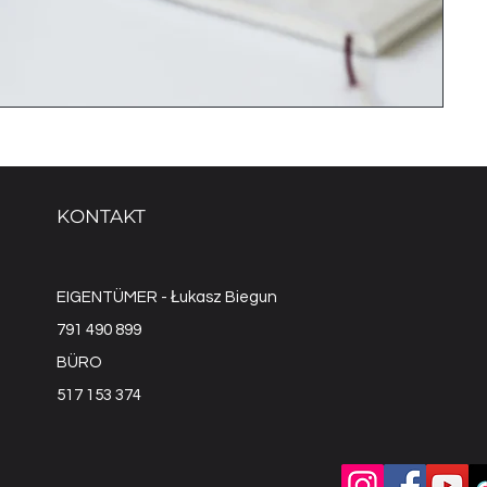
KONTAKT
EIGENTÜMER - Łukasz Biegun
791 490 899
BÜRO
517 153 374