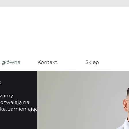
a główna
Kontakt
Sklep
a.
czamy
ozwalają na
ka, zamieniając