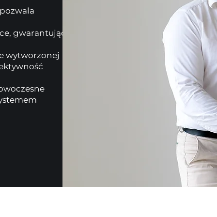
 pozwala
sce, gwarantując
ie wytworzonej
fektywność
nowoczesne
 systemem