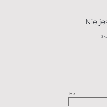
Nie j
Sko
Imie