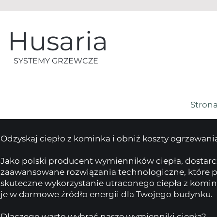
Husaria
SYSTEMY GRZEWCZE
Stron
Odzyskaj ciepło z kominka i obniż koszty ogrzewani
​Jako polski producent wymienników ciepła, dostar
zaawansowane rozwiązania technologiczne, które p
skuteczne wykorzystanie utraconego ciepła z komin
je w darmowe źródło energii dla Twojego budynku.
​Dlaczego warto wybrać nasze wymienniki ciepła?