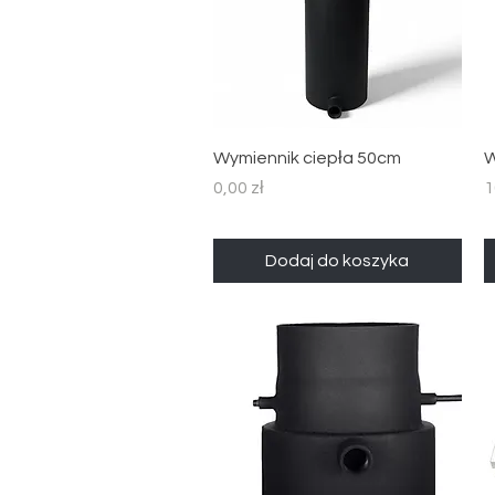
Podgląd
Wymiennik ciepła 50cm
W
Cena
C
0,00 zł
1
Dodaj do koszyka