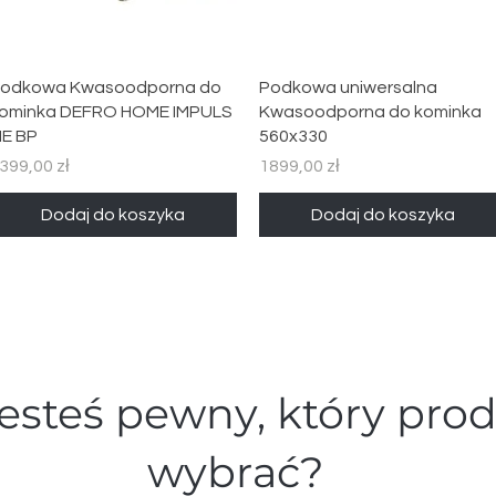
Podgląd
Podgląd
odkowa Kwasoodporna do
Podkowa uniwersalna
ominka DEFRO HOME IMPULS
Kwasoodporna do kominka
E BP
560x330
ena
Cena
399,00 zł
1899,00 zł
Dodaj do koszyka
Dodaj do koszyka
jesteś pewny, który pro
wybrać?