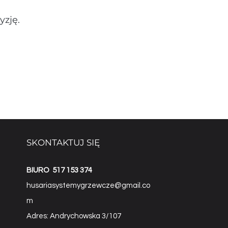
yzję.
SKONTAKTUJ SIĘ
BIURO
517 153 374
husariasystemygrzewcze@gmail.co
m
Adres: Andrychowska 3/107