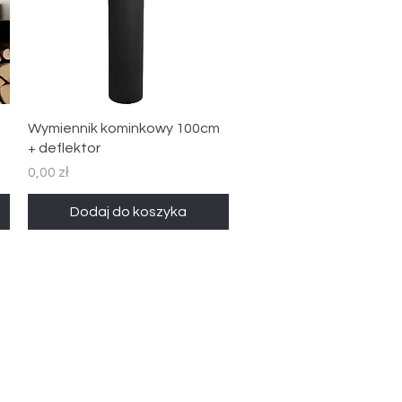
Podgląd
Wymiennik kominkowy 100cm
+ deflektor
Cena
0,00 zł
Dodaj do koszyka