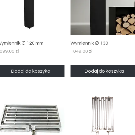
Podgląd
Podgląd
ymiennik ∅ 120 mm
Wymiennik ∅ 130
ena
Cena
099,00 zł
1049,00 zł
Dodaj do koszyka
Dodaj do koszyka