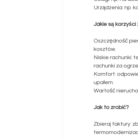
Urządzenia: np. k
​Jakie są korzyści 
​Oszczędność pie
kosztów.
Niskie rachunki: 
rachunki za ogrz
Komfort: odpowied
upałem.
​Wartość nieruch
​Jak to zrobić?
​Zbieraj faktury: 
termomodernizac