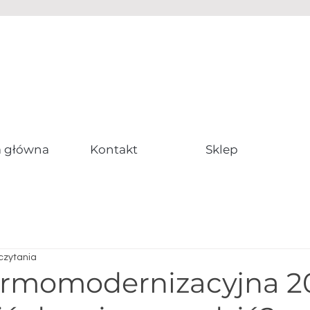
a główna
Kontakt
Sklep
 czytania
termomodernizacyjna 20