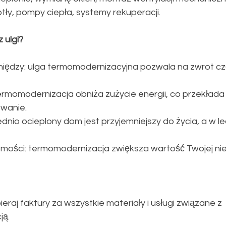
otły, pompy ciepła, systemy rekuperacji.
z ulgi?
niędzy: ulga termomodernizacyjna pozwala na zwrot cz
termomodernizacja obniża zużycie energii, co przekłada 
ewanie.
nio ocieplony dom jest przyjemniejszy do życia, a w le
omości: termomodernizacja zwiększa wartość Twojej ni
zbieraj faktury za wszystkie materiały i usługi związane z 
ją.