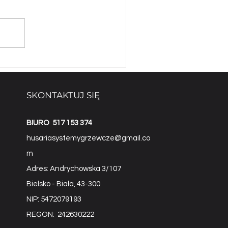
Ogrzewanie domu
imatyzacją: Czy to się
płaca w 2026 roku?
SKONTAKTUJ SIĘ
BIURO
517 153 374
husariasystemygrzewcze@gmail.co
m
Adres: Andrychowska 3/107
Bielsko - Biała, 43-300
NIP: 5472079193
REGON: 242630222