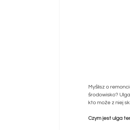
​Myślisz o remonc
środowisko? Ulga
kto może z niej s
​Czym jest ulga 