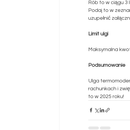
Rób to w ciągu 3 l
Podaj to w zezna
uzupełnić załączn
Limit
ulgi
​Maksymalna kwota
Podsumowanie
​Ulga termomoder
rachunkach i zwięk
to w 2025 roku! 