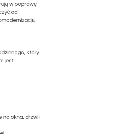
stują w poprawę 
czyć od 
omodernizacją.
odzinnego, który 
 jest 
 na okna, drzwi i 
ej.