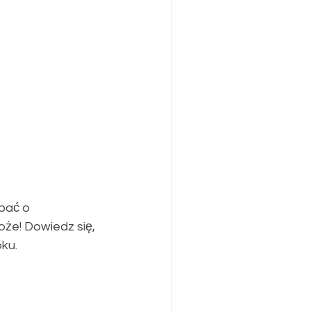
bać o 
że! Dowiedz się, 
oku.