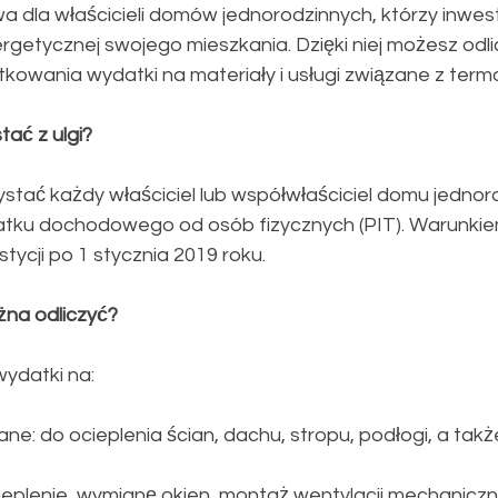
a dla właścicieli domów jednorodzinnych, którzy inwe
getycznej swojego mieszkania. Dzięki niej możesz odli
owania wydatki na materiały i usługi związane z term
tać z ulgi?
zystać każdy właściciel lub współwłaściciel domu jednor
datku dochodowego od osób fizycznych (PIT). Warunkiem
tycji po 1 stycznia 2019 roku.
żna odliczyć?
wydatki na:
ne: do ocieplenia ścian, dachu, stropu, podłogi, a także
cieplenie, wymianę okien, montaż wentylacji mechaniczn