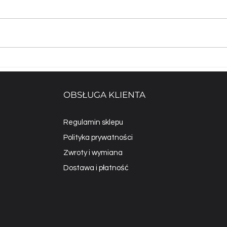
e
Jak zwiększyć wydajność
​
kominka? Wymiennik
kl
zą
ciepła a wyzwania
o
OBSŁUGA KLIENTA
montażu poziomego i pod
kątem 45 stopni
Regulamin sklepu
Polityka prywatności
Zwroty i wymiana
Dostawa i płatność