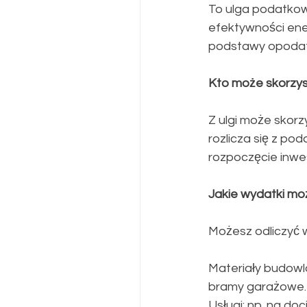
​To ulga podatkow
efektywności ener
podstawy opodatk
​Kto może skorzys
​Z ulgi może skor
rozlicza się z po
rozpoczęcie inwes
​Jakie wydatki mo
​Możesz odliczyć 
Materiały budowla
bramy garażowe.
Usługi: np. na do