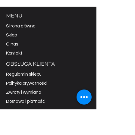
MENU
Strona główna
Sklep
O nas
Kontakt
OBSŁUGA KLIENTA
Regulamin sklepu
Polityka prywatności
Zwroty i wymiana
Dostawa i płatność
SKONTAKTUJ SIĘ
BIURO
517 153 374
husariasystemygrzewcze@gmail.com